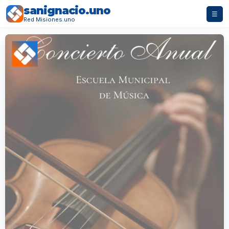
sanignacio.uno
☰
Red Misiones.uno