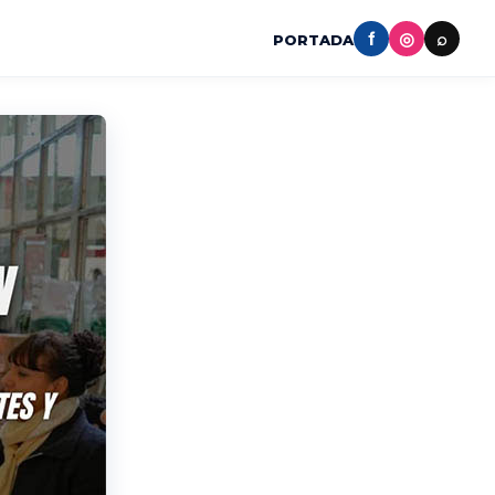
f
◎
⌕
PORTADA