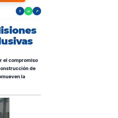
f
w
↗
Misiones
lusivas
ar el compromiso
 construcción de
romueven la