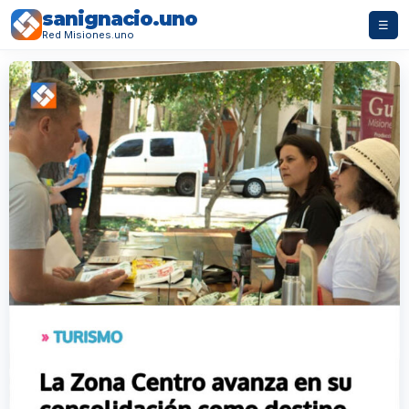
sanignacio.uno
☰
Red Misiones.uno