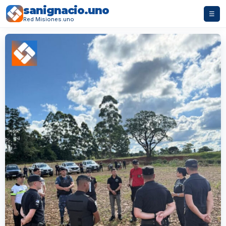
sanignacio.uno
☰
Red Misiones.uno