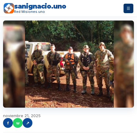
sanignacio.uno
☰
Red Misiones.uno
noviembre 21, 2025
f
w
↗