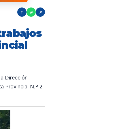
f
w
↗
trabajos
incial
la Dirección
ta Provincial N.º 2