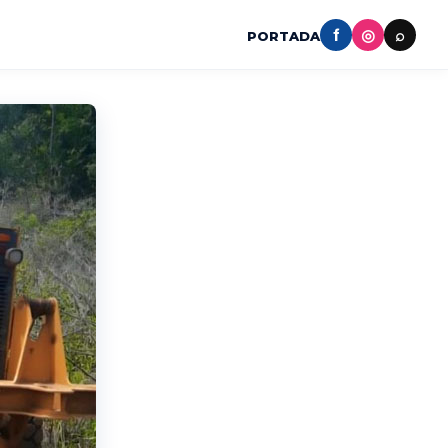
f
◎
⌕
PORTADA