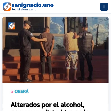
sanignacio.uno
☰
Red Misiones.uno