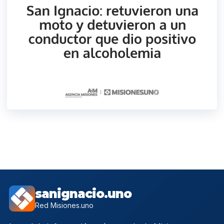
sanignacio.uno
Red Misiones.uno