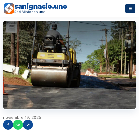
sanignacio.uno
☰
Red Misiones.uno
noviembre 19, 2025
f
w
↗