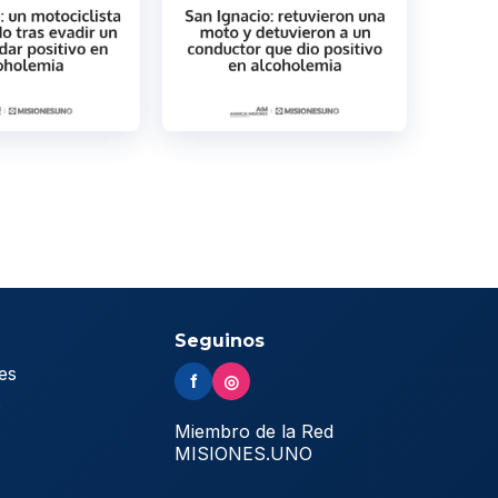
Seguinos
es
f
◎
s
Miembro de la Red
MISIONES.UNO