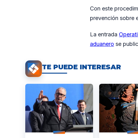
Con este procedimi
prevención sobre el
La entrada
Operati
aduanero
se publi
TE PUEDE INTERESAR