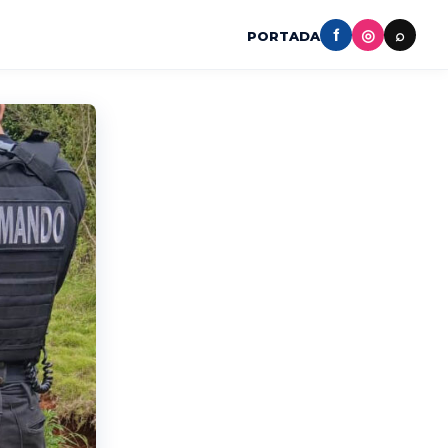
f
◎
⌕
PORTADA