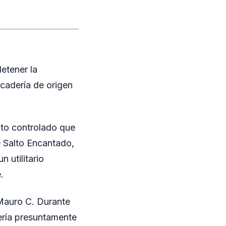
detener la
cadería de origen
nto controlado que
 Salto Encantado,
 utilitario
.
Mauro C. Durante
dería presuntamente