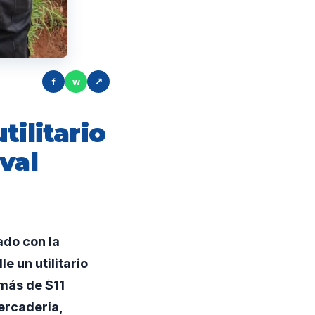
f
w
↗
ilitario
val
ado con la
e un utilitario
más de $11
mercadería,