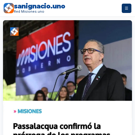
sanignacio.uno
☰
Red Misiones.uno