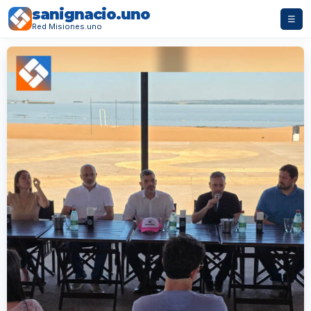
sanignacio.uno
☰
Red Misiones.uno