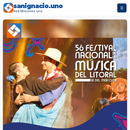
sanignacio.uno
☰
Red Misiones.uno