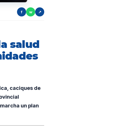
f
w
↗
la salud
nidades
ica, caciques de
ovincial
n marcha un plan