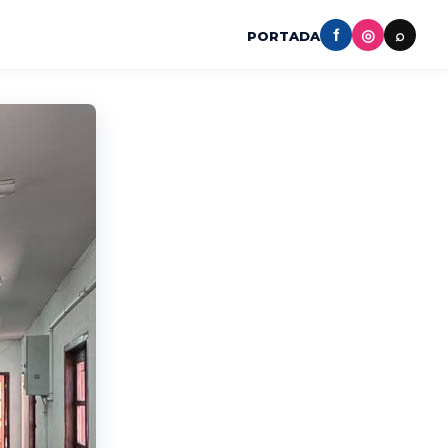
f
◎
⌕
PORTADA