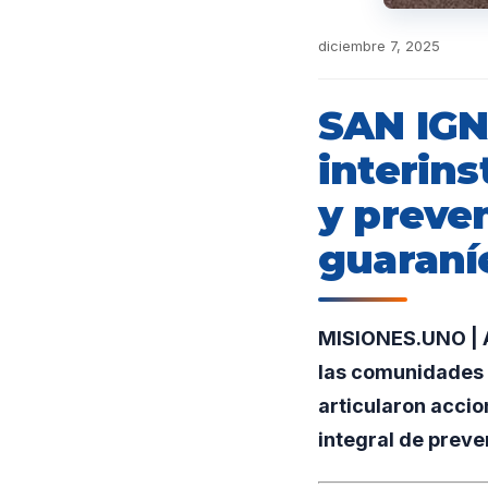
diciembre 7, 2025
SAN IGN
interins
y preve
guaraní
MISIONES.UNO | A
las comunidades g
articularon accio
integral de preve