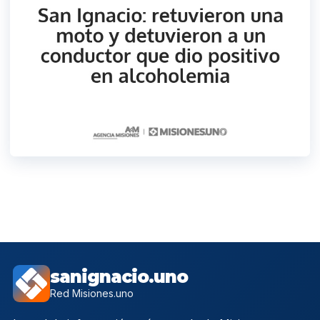
sanignacio.uno
Red Misiones.uno