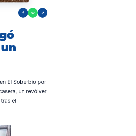
f
w
↗
egó
 un
en El Soberbio por
casera, un revólver
tras el