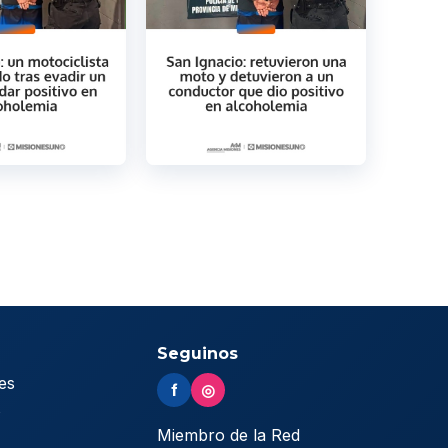
Seguinos
es
f
◎
s
Miembro de la Red