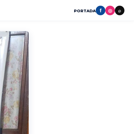
f
◎
⌕
PORTADA