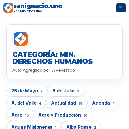
sanignacio.uno
☰
Red Misiones.uno
CATEGORÍA: MIN.
DERECHOS HUMANOS
Auto Agregado por WPeMatico
25 de Mayo
9 de Julio
7
2
A. del Valle
Actualidad
Agenda
4
18
4
Agro
Agro y Producción
15
10
Aguas Misioneras
Alba Posse
1
2