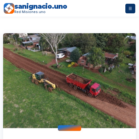
sanignacio.uno
☰
Red Misiones.uno