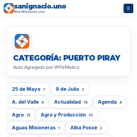
sanignacio.uno
☰
Red Misiones.uno
CATEGORÍA: PUERTO PIRAY
Auto Agregado por WPeMatico
25 de Mayo
9 de Julio
7
2
A. del Valle
Actualidad
Agenda
4
18
4
Agro
Agro y Producción
15
10
Aguas Misioneras
Alba Posse
1
2