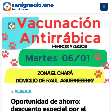
sanignacio.uno
☰
Red Misiones.uno