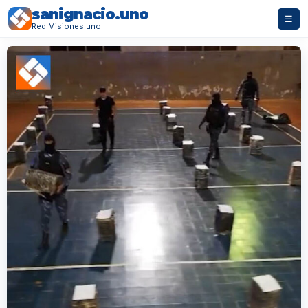
sanignacio.uno
☰
Red Misiones.uno