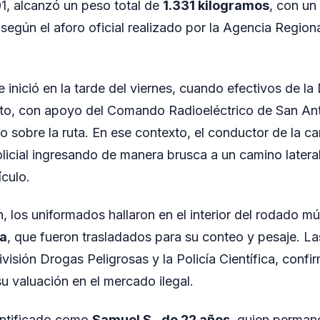
01, alcanzó un peso total de
1.331 kilogramos
, con un
 según el aforo oficial realizado por la Agencia Region
 inició en la tarde del viernes, cuando efectivos de la 
ito, con apoyo del Comando Radioeléctrico de San An
o sobre la ruta. En ese contexto, el conductor de la c
policial ingresando de manera brusca a un camino latera
ículo.
n, los uniformados hallaron en el interior del rodado mú
va
, que fueron trasladados para su conteo y pesaje. La
ivisión Drogas Peligrosas y la Policía Científica, conf
u valuación en el mercado ilegal.
entificado como
Samuel S., de 22 años
, quien perman