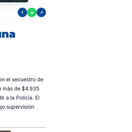
f
w
↗
una
on el secuestro de
en más de $4.935
 a la Policía. El
jo supervisión