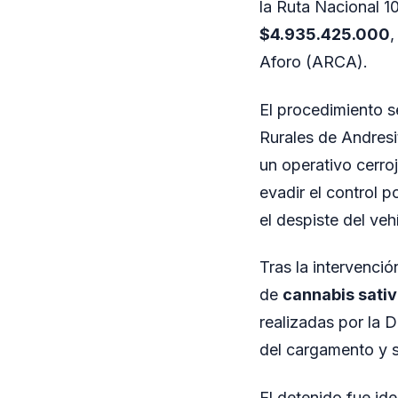
la Ruta Nacional 1
$4.935.425.000
,
Aforo (ARCA).
El procedimiento se
Rurales de Andres
un operativo cerroj
evadir el control 
el despiste del veh
Tras la intervenció
de
cannabis sati
realizadas por la D
del cargamento y s
El detenido fue id