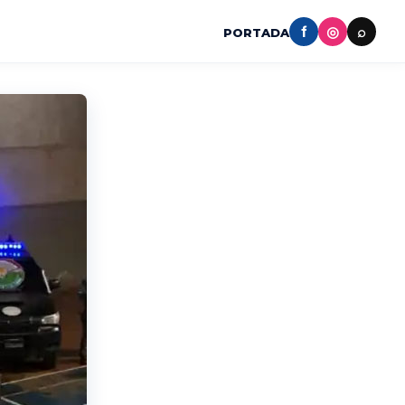
f
◎
⌕
PORTADA