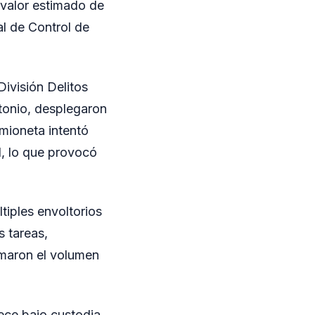
 valor estimado de
al de Control de
División Delitos
tonio, desplegaron
amioneta intentó
l, lo que provocó
ltiples envoltorios
s tareas,
irmaron el volumen
ece bajo custodia