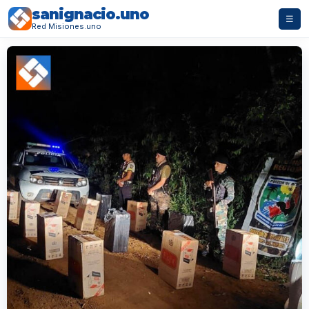
sanignacio.uno
☰
Red Misiones.uno