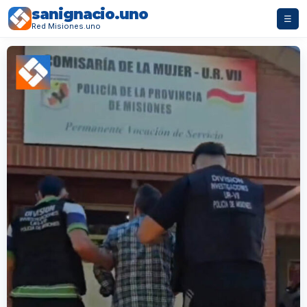
sanignacio.uno
☰
Red Misiones.uno