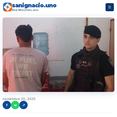
sanignacio.uno
☰
Red Misiones.uno
noviembre 20, 2025
f
w
↗