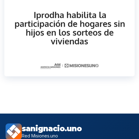
sanignacio.uno
Red Misiones.uno