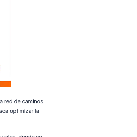
la red de caminos
sca optimizar la
.
 rurales, donde se