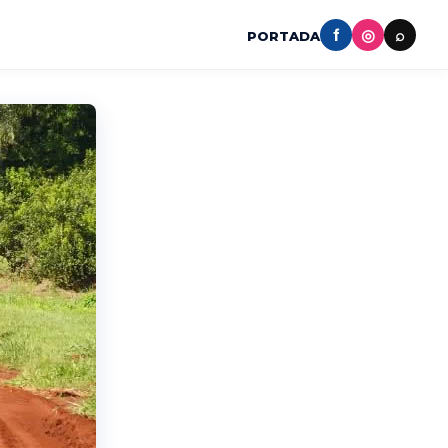
f
◎
⌕
PORTADA