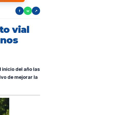
f
w
↗
o vial
inos
inicio del año las
ivo de mejorar la