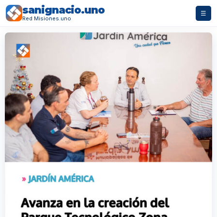
sanignacio.uno
☰
Red Misiones.uno