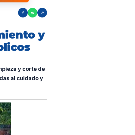
f
w
↗
miento y
blicos
pieza y corte de
adas al cuidado y