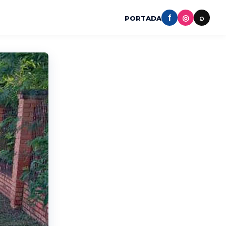
f
◎
⌕
PORTADA