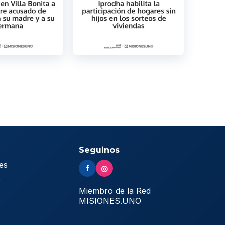
Seguinos
es
f
◎
s
Miembro de la Red
MISIONES.UNO