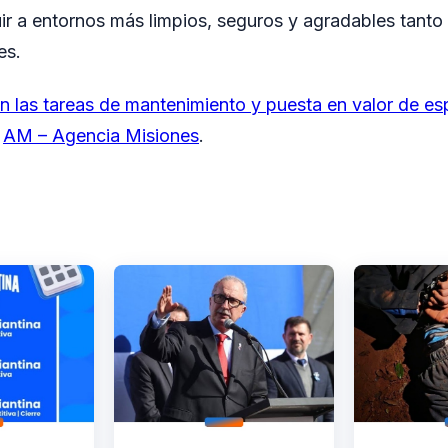
uir a entornos más limpios, seguros y agradables tanto
es.
 las tareas de mantenimiento y puesta en valor de es
n
AM – Agencia Misiones
.