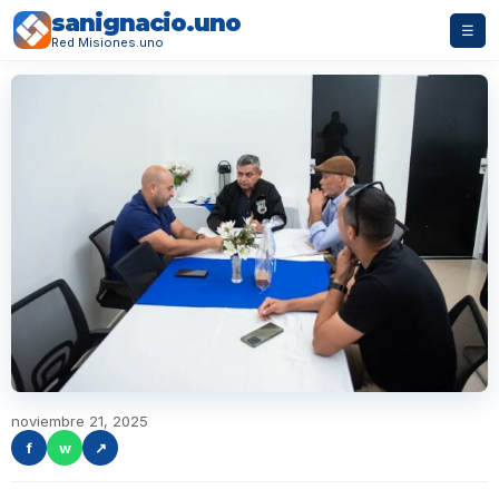
sanignacio.uno
☰
Red Misiones.uno
noviembre 21, 2025
f
w
↗