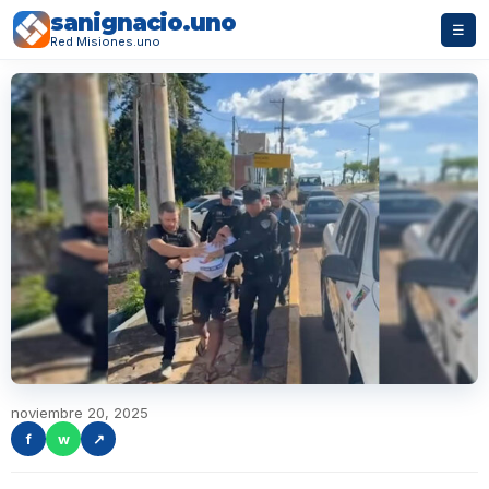
sanignacio.uno
☰
Red Misiones.uno
noviembre 20, 2025
f
w
↗