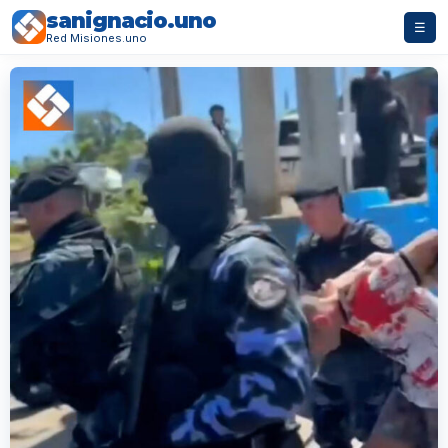
sanignacio.uno
☰
Red Misiones.uno