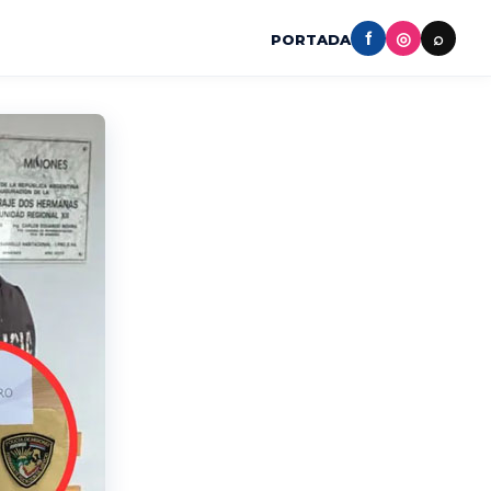
f
◎
⌕
PORTADA