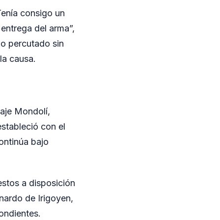
Tenía consigo un
entrega del arma”,
ho percutado sin
la causa.
raje Mondolí,
estableció con el
ontinúa bajo
estos a disposición
rnardo de Irigoyen,
pondientes.