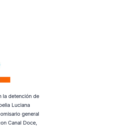
n la detención de
oelia Luciana
comisario general
 con Canal Doce,