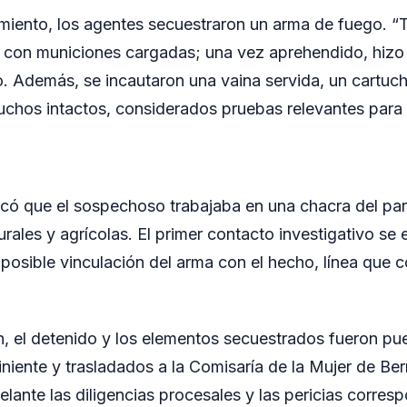
miento, los agentes secuestraron un arma de fuego. “
2 con municiones cargadas; una vez aprehendido, hizo 
io. Además, se incautaron una vaina servida, un cartuc
rtuchos intactos, considerados pruebas relevantes para 
plicó que el sospechoso trabajaba en una chacra del pa
urales y agrícolas. El primer contacto investigativo se 
 posible vinculación del arma con el hecho, línea que c
n, el detenido y los elementos secuestrados fueron pu
iniente y trasladados a la Comisaría de la Mujer de Be
lante las diligencias procesales y las pericias corres