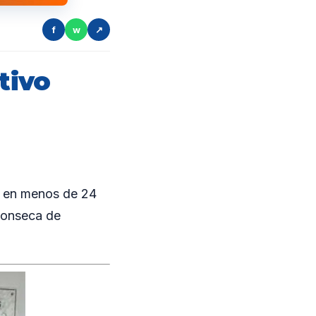
f
w
↗
tivo
o en menos de 24
Fonseca de