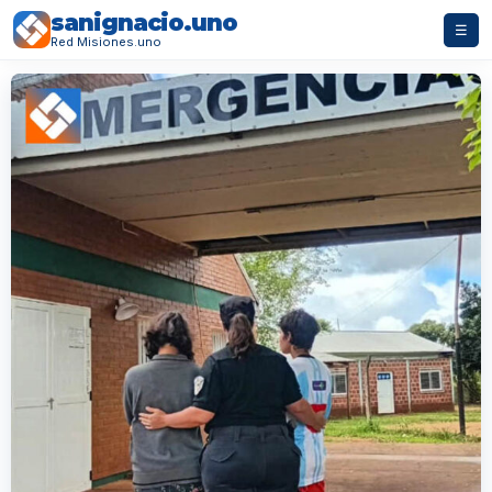
sanignacio.uno
☰
Red Misiones.uno