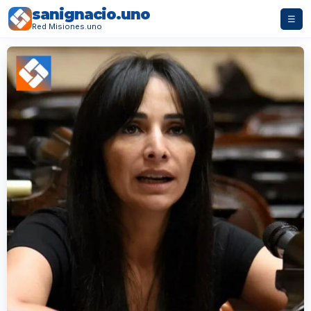
sanignacio.uno
☰
Red Misiones.uno