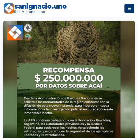
sanignacio.uno
☰
Red Misiones.uno