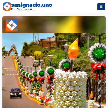
sanignacio.uno
☰
Red Misiones.uno