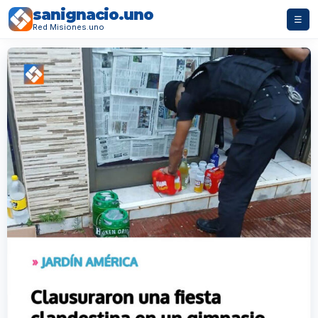
sanignacio.uno
☰
Red Misiones.uno