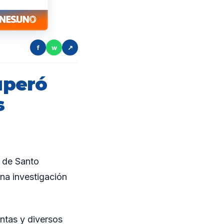
f
w
↗
cuperó
s
 de Santo
na investigación
ntas y diversos