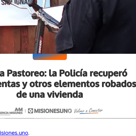
isiones.uno
.