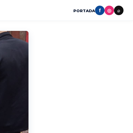
f
◎
⌕
PORTADA