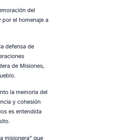
memoración del
 por el homenaje a
 la defensa de
neraciones
ndera de Misiones,
pueblo.
anto la memoria del
ncia y cohesión
rios es entendida
ito.
ia misionera” que