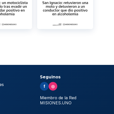
Seguinos
es
f
◎
s
Miembro de la Red
MISIONES.UNO