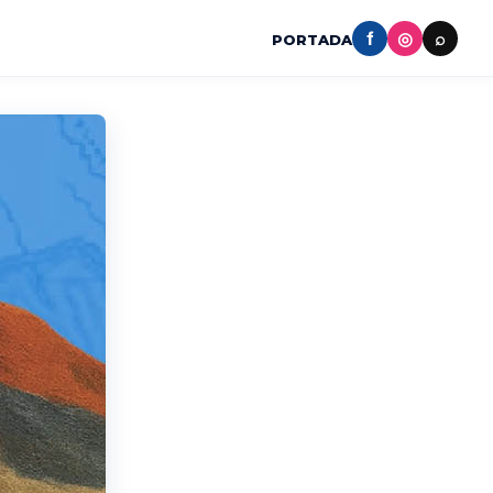
f
◎
⌕
PORTADA