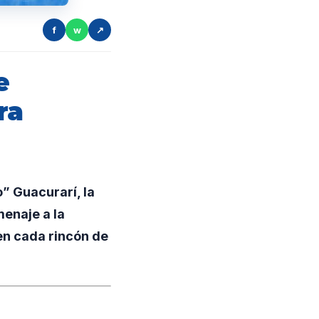
f
w
↗
e
ra
” Guacurarí, la
enaje a la
en cada rincón de