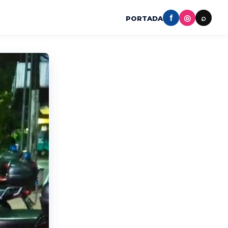
f
◎
⌕
PORTADA