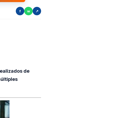
f
w
↗
realizados de
últiples