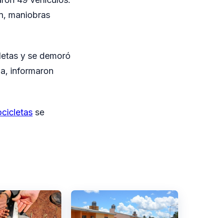
ón, maniobras
cletas y se demoró
ia, informaron
cicletas
se