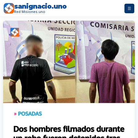
sanignacio.uno
☰
Red Misiones.uno