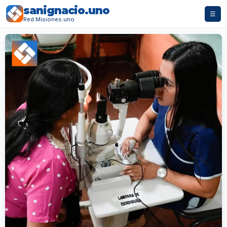
sanignacio.uno
☰
Red Misiones.uno