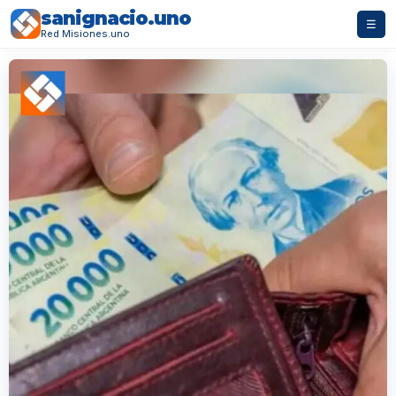
sanignacio.uno
☰
Red Misiones.uno