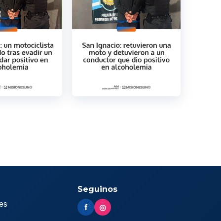
Seguinos
es
f
◎
s