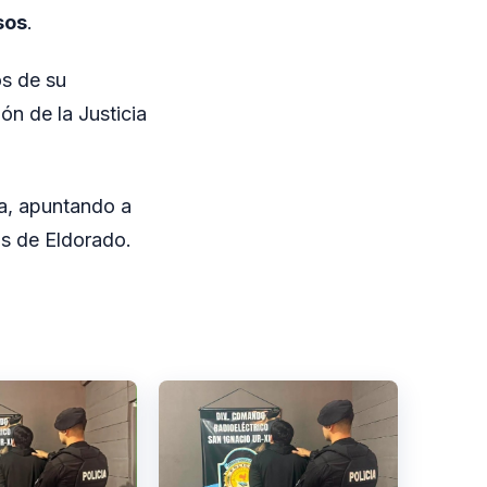
sos
.
os de su
ón de la Justicia
na, apuntando a
os de Eldorado.