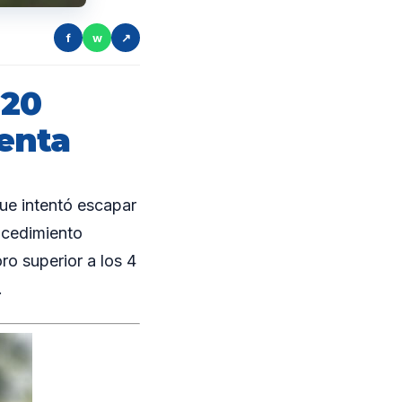
f
w
↗
 20
venta
ue intentó escapar
rocedimiento
ro superior a los 4
.