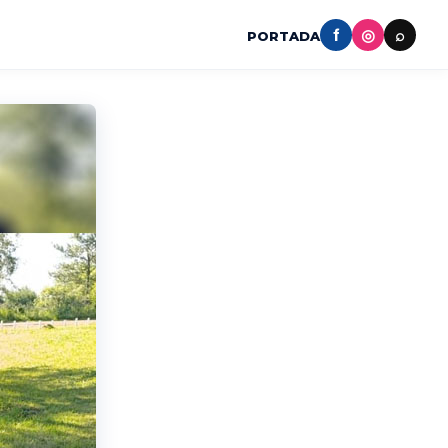
f
◎
⌕
PORTADA