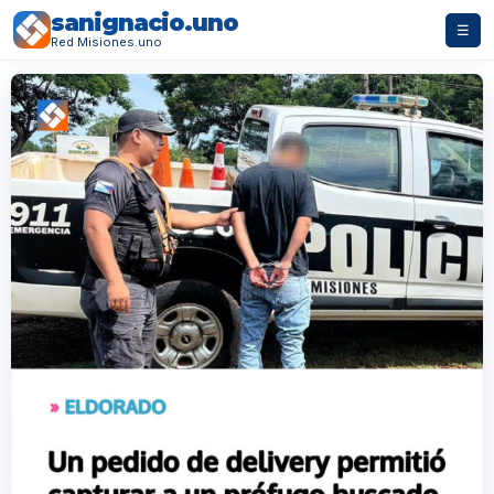
sanignacio.uno
☰
Red Misiones.uno