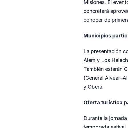
Misiones. El event
concretará aprovec
conocer de primera
Municipios partic
La presentación co
Alem y Los Helecho
También estarán 
(General Alvear–Al
y Oberá.
Oferta turística 
Durante la jornada 
temporada estival, 