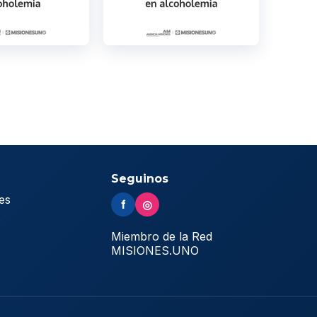
Seguinos
es
f
◎
s
Miembro de la Red
MISIONES.UNO