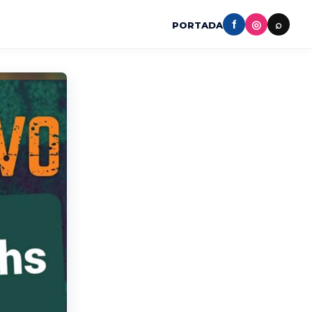
f
◎
⌕
PORTADA