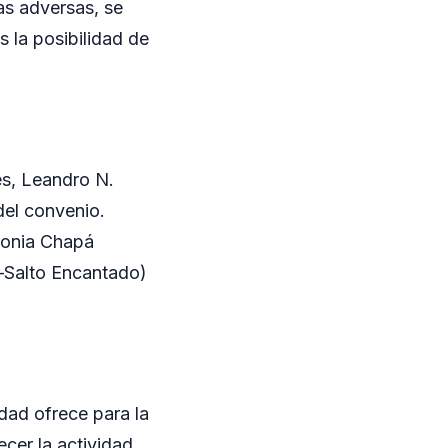
as adversas, se
 la posibilidad de
es, Leandro N.
del convenio.
lonia Chapá
e–Salto Encantado)
idad ofrece para la
ecer la actividad