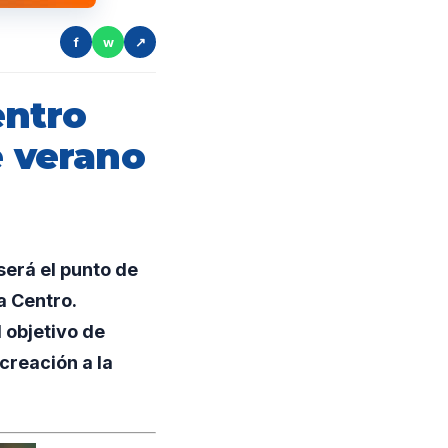
f
w
↗
entro
e verano
será el punto de
a Centro.
 objetivo de
creación a la