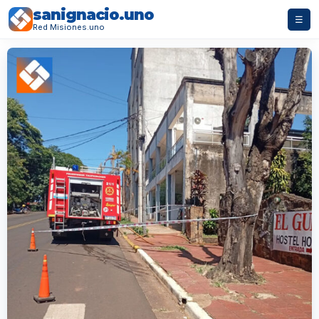
sanignacio.uno
☰
Red Misiones.uno