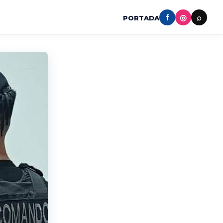
f
◎
⌕
PORTADA