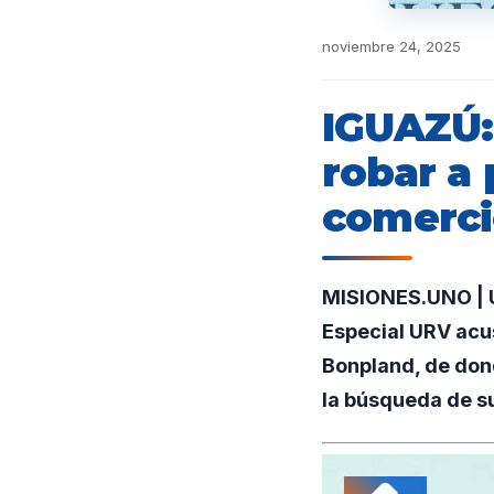
noviembre 24, 2025
IGUAZÚ:
robar a 
comerc
MISIONES.UNO | U
Especial URV acus
Bonpland, de dond
la búsqueda de su