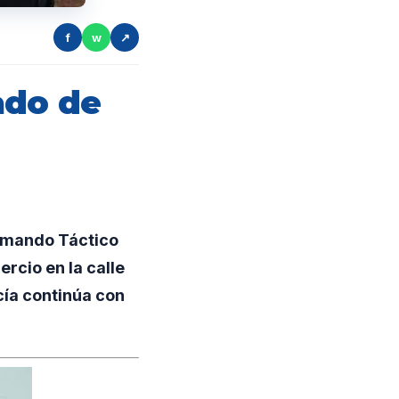
f
w
↗
ado de
Comando Táctico
rcio en la calle
cía continúa con