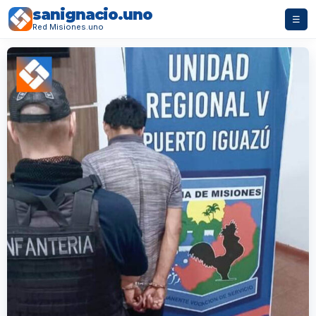
sanignacio.uno
☰
Red Misiones.uno