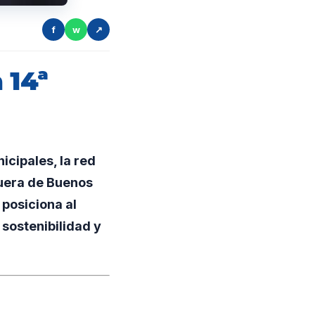
f
w
↗
 14ª
cipales, la red
fuera de Buenos
posiciona al
sostenibilidad y