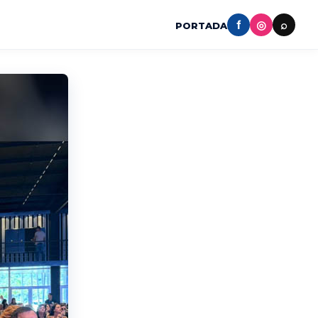
f
◎
⌕
PORTADA