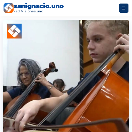
sanignacio.uno
☰
Red Misiones.uno